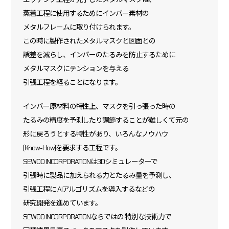
蒸着工程に使用するためにインバー素材の
メタルフレームに取り付けられます。
この時に製作されたメタルマスクと図面との
誤差を減らし、インバーのたるみを防止するために
メタルマスクにテンションを
与える
引張工程を経ることになります。
インバー原材料の特性上、マスクを引っ張った時の
たるみの精度を予測したり調節することが難しくて元の
形に戻ろうとする特性があり、いろんなノウハウ
(Know-How)を要求する工程です。
SEWOO INCORPORATIONは3Dシミュレーターで
引張時に製品に加えられる力とたるみ量を予測し、
引張工程に
AIアルゴリズムを導入するなどの
研究開発を進めています。
SEWOO INCORPORATIONならではの
特別な技術力で