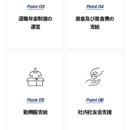
Point 03
Point 04
退職年金制度の
昼食及び昼食費の
運営
支給
Point 05
Point 06
勤務服支給
社内社友会支援