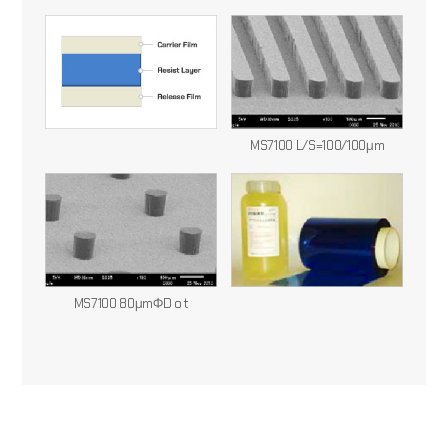
MS7100 L/S=100/100μm
MS7100 80μmΦD o t